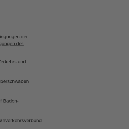
dingungen der
ngungen des
erkehrs und
berschwaben
if Baden-
Nahverkehrsverbund-