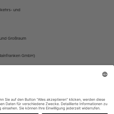
kehrs- und
bund Großraum
Mainfranken GmbH)
DEIN WEG IST UNSER ZIEL.