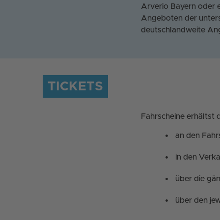
Arverio Bayern oder
Angeboten der unters
deutschlandweite Ang
TICKETS
Fahrscheine erhältst 
an den Fahr
in den Verk
über die gä
über den je