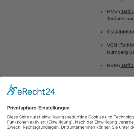
MVV (
Tarif
Tarifverbun
OstAlbMobi
VGN (
Tarif
Nürnberg 
NVM (
Tarif
Und natürlich gelten 