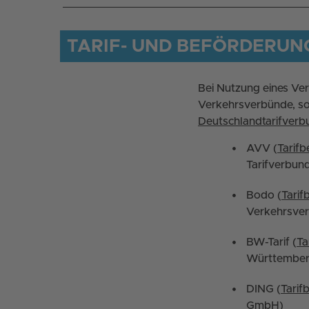
TARIF- UND BEFÖRDERU
Bei Nutzung eines Ver
Verkehrsverbünde, s
Deutschlandtarifverb
AVV (
Tarif
Tarifverbu
Bodo (
Tari
Verkehrsve
BW-Tarif (
Ta
Württember
DING (
Tari
GmbH)