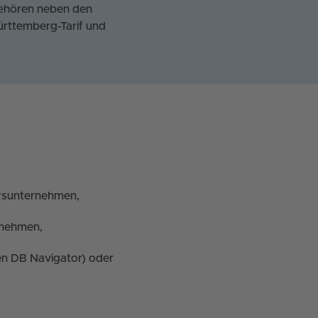
gehören neben den
rttemberg-Tarif und
rsunternehmen,
rnehmen,
en DB Navigator) oder