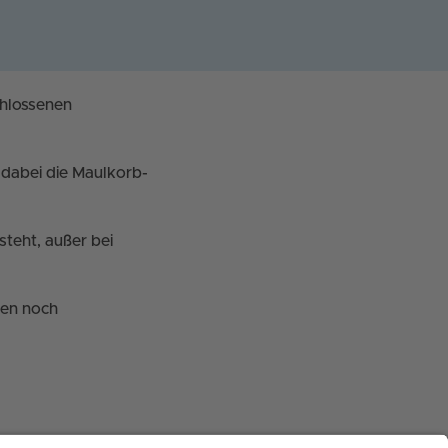
chlossenen
 dabei die Maulkorb-
steht, außer bei
gen noch
stimmungen aller