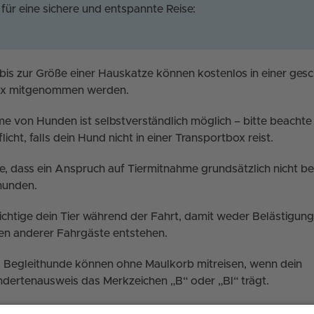
für eine sichere und entspannte Reise:
 bis zur Größe einer Hauskatze können kostenlos in einer ges
ox mitgenommen werden.
e von Hunden ist selbstverständlich möglich – bitte beachte
icht, falls dein Hund nicht in einer Transportbox reist.
e, dass ein Anspruch auf Tiermitnahme grundsätzlich nicht be
hunden.
ichtige dein Tier während der Fahrt, damit weder Belästigun
n anderer Fahrgäste entstehen.
d Begleithunde können ohne Maulkorb mitreisen, wenn dein
dertenausweis das Merkzeichen „B“ oder „Bl“ trägt.
uf den Tarif, der in der jeweiligen Zone gültig ist. Die Tarifbe