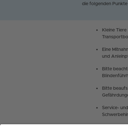
die folgenden Punkte 
Kleine Tiere
Transportb
Eine Mitnahm
und Anleinpfl
Bitte beacht
Blindenführ
Bitte beaufs
Gefährdunge
Service- un
Schwerbehin
Bitte achte a