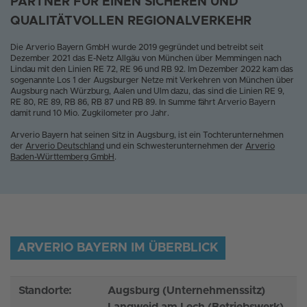
PARTNER FÜR EINEN SICHEREN UND
QUALITÄTVOLLEN REGIONALVERKEHR
Die Arverio Bayern GmbH wurde 2019 gegründet und betreibt seit
Dezember 2021 das E-Netz Allgäu von München über Memmingen nach
Lindau mit den Linien RE 72, RE 96 und RB 92. Im Dezember 2022 kam das
sogenannte Los 1 der Augsburger Netze mit Verkehren von München über
Augsburg nach Würzburg, Aalen und Ulm dazu, das sind die Linien RE 9,
RE 80, RE 89, RB 86, RB 87 und RB 89. In Summe fährt Arverio Bayern
damit rund 10 Mio. Zugkilometer pro Jahr.
Arverio Bayern hat seinen Sitz in Augsburg, ist ein Tochterunternehmen
der
Arverio Deutschland
und ein Schwesterunternehmen der
Arverio
Baden-Württemberg GmbH
.
ARVERIO BAYERN IM ÜBERBLICK
Standorte:
Augsburg (Unternehmenssitz)