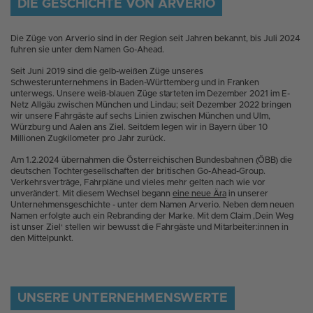
DIE GESCHICHTE VON ARVERIO
Die Züge von Arverio sind in der Region seit Jahren bekannt, bis Juli 2024
fuhren sie unter dem Namen Go-Ahead.
Seit Juni 2019 sind die gelb-weißen Züge unseres
Schwesterunternehmens in Baden-Württemberg und in Franken
unterwegs. Unsere weiß-blauen Züge starteten im Dezember 2021 im E-
Netz Allgäu zwischen München und Lindau; seit Dezember 2022 bringen
wir unsere Fahrgäste auf sechs Linien zwischen München und Ulm,
Würzburg und Aalen ans Ziel. Seitdem legen wir in Bayern über 10
Millionen Zugkilometer pro Jahr zurück.
Am 1.2.2024 übernahmen die Österreichischen Bundesbahnen (ÖBB) die
deutschen Tochtergesellschaften der britischen Go-Ahead-Group.
Verkehrsverträge, Fahrpläne und vieles mehr gelten nach wie vor
unverändert. Mit diesem Wechsel begann
eine neue Ära
in unserer
Unternehmensgeschichte - unter dem Namen Arverio. Neben dem neuen
Namen erfolgte auch ein Rebranding der Marke. Mit dem Claim ‚Dein Weg
ist unser Ziel‘ stellen wir bewusst die Fahrgäste und Mitarbeiter:innen in
den Mittelpunkt.
UNSERE UNTERNEHMENSWERTE