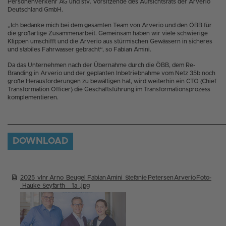
Personenverkehr AG und stv. Vorsitzende des Aufsichtsrats der Arverio
Deutschland GmbH.
„Ich bedanke mich bei dem gesamten Team von Arverio und den ÖBB für
die großartige Zusammenarbeit. Gemeinsam haben wir viele schwierige
Klippen umschifft und die Arverio aus stürmischen Gewässern in sicheres
und stabiles Fahrwasser gebracht“, so Fabian Amini.
Da das Unternehmen nach der Übernahme durch die ÖBB, dem Re-
Branding in Arverio und der geplanten Inbetriebnahme vom Netz 35b noch
große Herausforderungen zu bewältigen hat, wird weiterhin ein CTO (Chief
Transformation Officer) die Geschäftsführung im Transformationsprozess
komplementieren.
DOWNLOAD
2025­_vlnr­_Arno­_Beugel­_Fabian­_Amini­_Stefanie­_Petersen­_Arverio­_Foto­
_Hauke­_Seyfarth­_­_1a­_.jpg