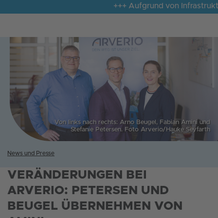
+++ Aufgrund von Infrastrukturm
Von links nach rechts: Arno Beugel, Fabian Amini und
Stefanie Petersen. Foto Arverio/Hauke Seyfarth
News und Presse
VERÄNDERUNGEN BEI
ARVERIO: PETERSEN UND
BEUGEL ÜBERNEHMEN VON