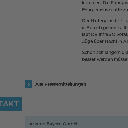
kommen. Die Fahrgäste
Fahrplanauskünfte zu i
Der Hintergrund ist, 
in Betrieb gehen soll
laut DB InfraGO voraus
Züge über Nacht in An
Schon seit langem drä
besser werden müsse
Alle Pressemitteilungen
TAKT
Arverio Bayern GmbH