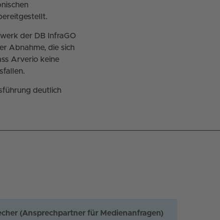
onischen
ereitgestellt.
llwerk der DB InfraGO
der Abnahme, die sich
dass Arverio keine
fallen.
sführung deutlich
echer (Ansprechpartner für Medienanfragen)