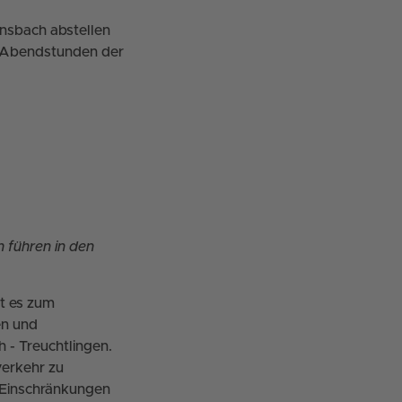
Ansbach abstellen
d Abendstunden der
 führen in den
t es zum
en und
 - Treuchtlingen.
verkehr zu
n Einschränkungen