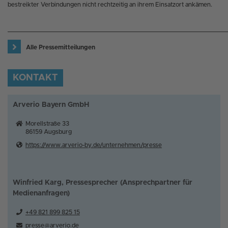
bestreikter Verbindungen nicht rechtzeitig an ihrem Einsatzort ankämen.
Alle Pressemitteilungen
KONTAKT
Arverio Bayern GmbH
Morellstraße 33
86159
Augsburg
https://www.arverio-by.de/unternehmen/presse
Winfried Karg, Pressesprecher (Ansprechpartner für
Medienanfragen)
+49 821 899 825 15
presse@arverio.de