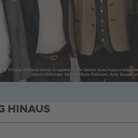
er Sitzung entstand dieses Gruppenbild der beiden Ausschussvorsitzenden
Martin Behringer MdL, Stefanie Petersen, Arno Beugel 
G HINAUS