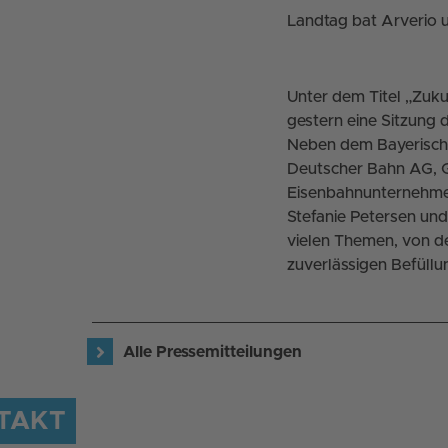
Landtag bat Arverio 
Unter dem Titel „Zuk
gestern eine Sitzung
Neben dem Bayerische
Deutscher Bahn AG, 
Eisenbahnunternehmen
Stefanie Petersen un
vielen Themen, von de
zuverlässigen Befüllu
Alle Pressemitteilungen
TAKT