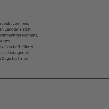
n
rspektiven“ fand
n Landtags statt.
isenbahngesellschaft,
ziges
io-Geschäftsführer
inschätzungen zu
 Züge bis hin zur