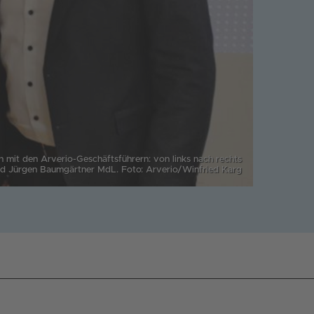
 mit den Arverio-Geschäftsführern: von links nach rechts
und Jürgen Baumgärtner MdL. Foto: Arverio/Winfried Karg