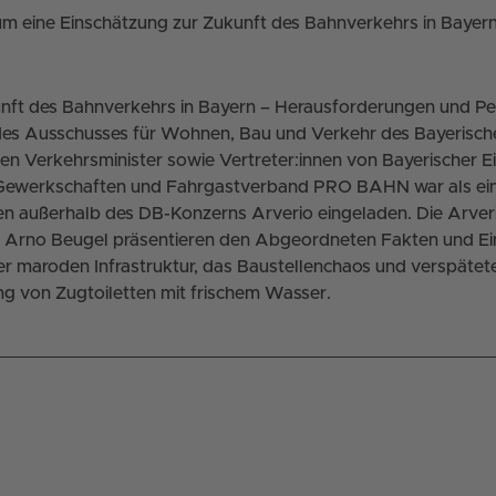
um eine Einschätzung zur Zukunft des Bahnverkehrs in Bayer
unft des Bahnverkehrs in Bayern – Herausforderungen und Pe
 des Ausschusses für Wohnen, Bau und Verkehr des Bayerische
n Verkehrsminister sowie Vertreter:innen von Bayerischer E
Gewerkschaften und Fahrgastverband PRO BAHN war als ein
 außerhalb des DB-Konzerns Arverio eingeladen. Die Arver
d Arno Beugel präsentieren den Abgeordneten Fakten und E
r maroden Infrastruktur, das Baustellenchaos und verspätete
ng von Zugtoiletten mit frischem Wasser.